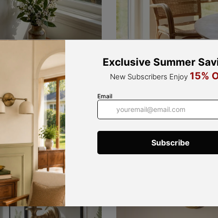
12 res
11 reseñas
Aplique De Pared Travira Disco 
e Pared Cónico De Travertino
- Aplique Minimalista Modern
uminación De Acento Minimalista
Para Dormitorio
$149.00
$99.00
$145.00
$99.00