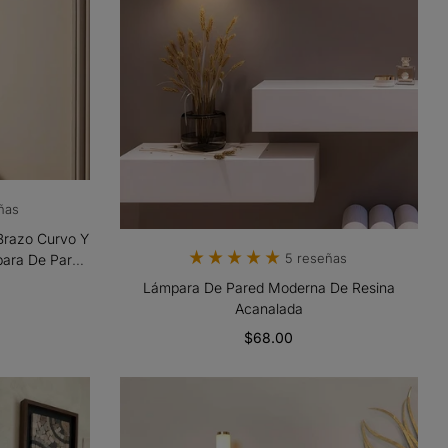
ñas
Brazo Curvo Y
5 reseñas
para De Pared
 De Estar.
Lámpara De Pared Moderna De Resina
Acanalada
$68.00