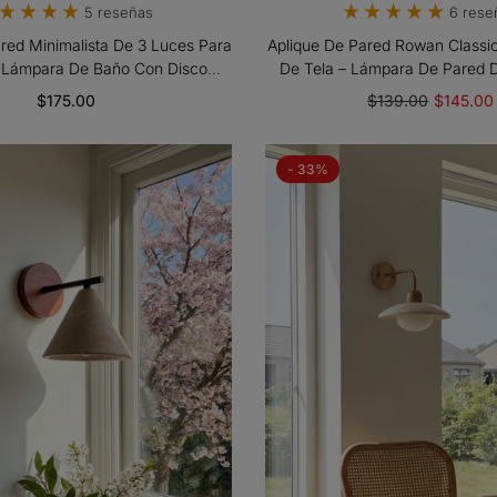
5 reseñas
6 rese
red Minimalista De 3 Luces Para
Aplique De Pared Rowan Classic
 Lámpara De Baño Con Disco
De Tela – Lámpara De Pared 
ico Redondo Para Espejo
Para Pasillo O Dormit
$175.00
$139.00
$145.00
- 33%