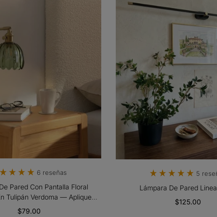
6 reseñas
5 rese
e Pared Con Pantalla Floral
Lámpara De Pared Linea
En Tulipán Verdoma — Aplique
$125.00
ivo De Estilo Art Decó Para
$79.00