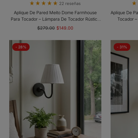
22 reseñas
Aplique De Pared Meito Dome Farmhouse
Aplique De Pa
Para Tocador – Lámpara De Tocador Rústica
Tocador –
Y Colorida Para Baño
Metál
$279.00
$149.00
- 28%
- 31%