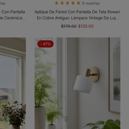
9 reseñas
ñas
Aplique De Pared Con Pantalla De Tela Rowan
 Con Pantalla
En Cobre Antiguo: Lámpara Vintage De Lujo
De Cerámica
Para Interiores
orio
$179.00
$135.00
- 47%