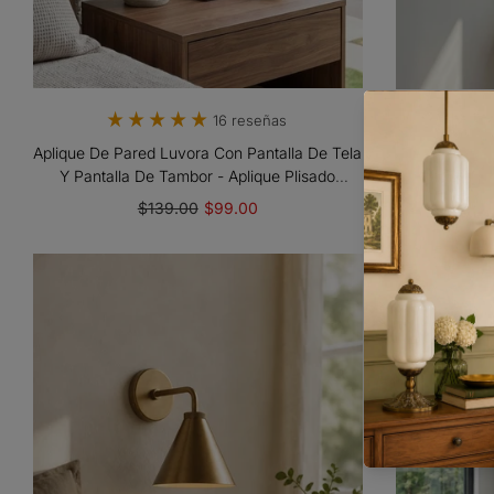
16 reseñas
Aplique De Pared Luvora Con Pantalla De Tela
Aplique D
Y Pantalla De Tambor - Aplique Plisado
Moderno - Il
Clásico
$139.00
$99.00
- 26%