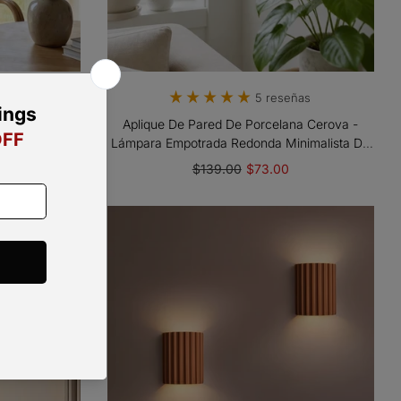
eñas
5 reseñas
De Travertino
Aplique De Pared De Porcelana Cerova -
o Para Sala
Lámpara Empotrada Redonda Minimalista De
Cerámica
$139.00
$73.00