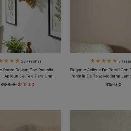
20 reseñas
5 rese
De Pared Rowan Con Pantalla
Elegante Aplique De Pared Con 
a – Aplique De Tela Para Una
Pantalla De Tela: Moderna Lám
n Acogedora De Estilo Rústico
Con Base De Metal Para Sala
$138.00
$102.00
$156.00