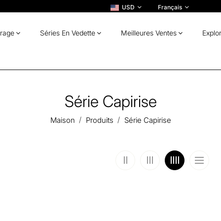
USD
Français
irage
Séries En Vedette
Meilleures Ventes
Explo
Série Capirise
Maison
Produits
Série Capirise