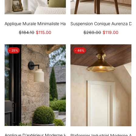
Applique Murale Minimaliste Hanton – Applique En Verre Lait Vinta
Suspension Conique Aurenza De St
$184.10
$115.00
$269.00
$119.00
- 25%
- 46%
Applique D'extérieur Moderne Hanton – Applique Murale D'extérieur
Plafonnier Industriel Moderne Aur