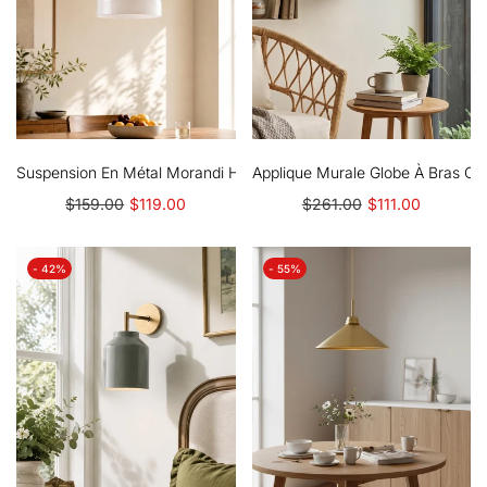
Applique Murale Globe À Bras Cou
Suspension En Métal Morandi Hanton Nordic - Luminaire Minimalis
$261.00
$111.00
$159.00
$119.00
- 42%
- 55%