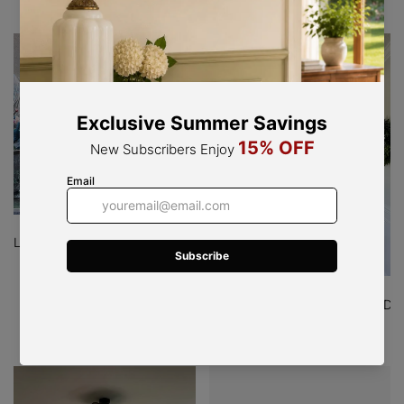
- 24%
Lámpara De Techo Semiempotrada Japonesa Redonda Con Pantalla
$147.00
Lámpara De Techo Ondulada De Me
$178.00
$135.00