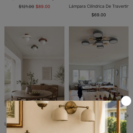
Lámpara Cilíndrica De Traverti
$121.00
$89.00
$69.00
15 reseñas
Lámpara De Techo De Múltiples 
Lámpara De Techo Orbion En Forma De Anillo Escultural – Diseño 
$69.00
$105.30